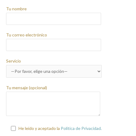
i
c
s
n
t
e
t
k
Tu nombre
t
b
a
e
e
o
g
d
r
o
r
i
k
a
n
Tu correo electrónico
m
Servicio
Tu mensaje (opcional)
He leido y aceptado la
Política de Privacidad.