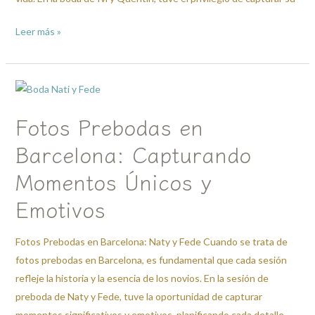
Leer más »
Fotos
Prebodas
Fotos Prebodas en
en
Barcelona:
Barcelona: Capturando
Capturando
Momentos Únicos y
Momentos
Únicos
Emotivos
y
Emotivos
Fotos Prebodas en Barcelona: Naty y Fede Cuando se trata de
fotos prebodas en Barcelona, es fundamental que cada sesión
refleje la historia y la esencia de los novios. En la sesión de
preboda de Naty y Fede, tuve la oportunidad de capturar
momentos significativos y emotivos, planificando cada detalle