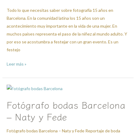
fotografía
Todo lo que necesitas saber sobre fotografía 15 años en
de
Barcelona. En la comunidad latina los 15 años son un
15
acontecimiento muy importante en la vida de una mujer. En
años
muchos países representa el paso de la niñez al mundo adulto. Y
en
por eso se acostumbra a festejar con un gran evento. Es un
Barcelona.
festejo
Leer más »
Fotógrafo
bodas
Fotógrafo bodas Barcelona
Barcelona
–
– Naty y Fede
Naty
y
Fotógrafo bodas Barcelona – Naty y Fede Reportaje de boda
Fede