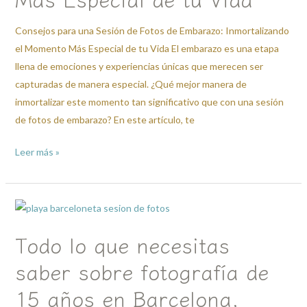
Embarazo:
Inmortalizando
Consejos para una Sesión de Fotos de Embarazo: Inmortalizando
el
el Momento Más Especial de tu Vida El embarazo es una etapa
Momento
llena de emociones y experiencias únicas que merecen ser
Más
capturadas de manera especial. ¿Qué mejor manera de
Especial
inmortalizar este momento tan significativo que con una sesión
de
de fotos de embarazo? En este artículo, te
tu
Vida
Leer más »
Todo
lo
Todo lo que necesitas
que
necesitas
saber sobre fotografía de
saber
15 años en Barcelona.
sobre