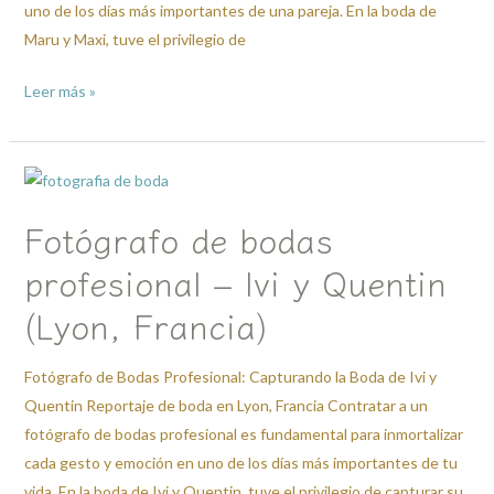
uno de los días más importantes de una pareja. En la boda de
Maru y Maxi, tuve el privilegio de
Leer más »
Fotógrafo
de
Fotógrafo de bodas
bodas
profesional
profesional – Ivi y Quentin
–
(Lyon, Francia)
Ivi
y
Fotógrafo de Bodas Profesional: Capturando la Boda de Ivi y
Quentin
Quentin Reportaje de boda en Lyon, Francia Contratar a un
(Lyon,
fotógrafo de bodas profesional es fundamental para inmortalizar
Francia)
cada gesto y emoción en uno de los días más importantes de tu
vida. En la boda de Ivi y Quentin, tuve el privilegio de capturar su