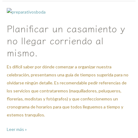
Planificar
un
Planificar un casamiento y
casamiento
y
no llegar corriendo al
no
mismo.
llegar
corriendo
Es difícil saber por dónde comenzar a organizar nuestra
al
celebración, presentamos una guía de tiempos sugerida para no
mismo.
olvidarse ningún detalle. Es recomendable pedir referencias de
los servicios que contrataremos (maquilladores, peluqueros,
florerías, modistas y fotógrafos) y que confeccionemos un
cronograma de horarios para que todos lleguemos a tiempo y
estemos tranquilos.
Leer más »