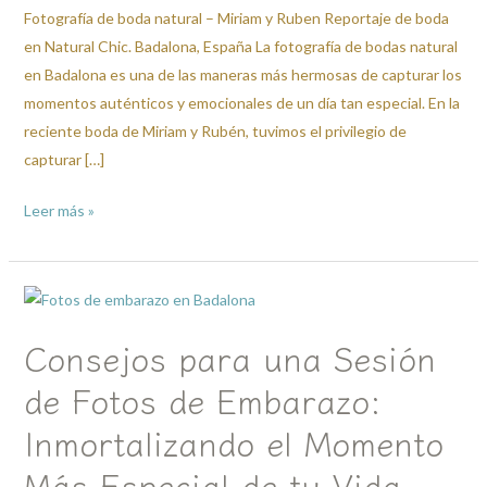
de
Fotografía de boda natural – Miriam y Ruben Reportaje de boda
boda
en Natural Chic. Badalona, España La fotografía de bodas natural
natural
en Badalona es una de las maneras más hermosas de capturar los
momentos auténticos y emocionales de un día tan especial. En la
reciente boda de Miriam y Rubén, tuvimos el privilegio de
capturar […]
Leer más »
Consejos
para
Consejos para una Sesión
una
Sesión
de Fotos de Embarazo:
de
Inmortalizando el Momento
Fotos
de
Más Especial de tu Vida