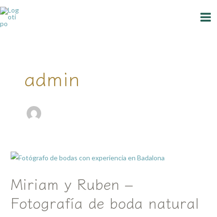
Ir
MA
al
ME
contenido
admin
Miriam
y
Miriam y Ruben –
Ruben
–
Fotografía de boda natural
Fotografía