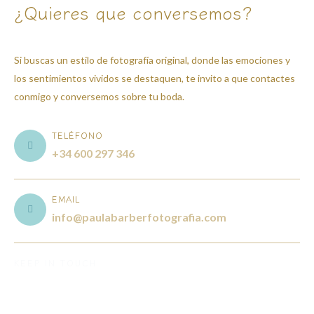
¿Quieres que conversemos?
Si buscas un estilo de fotografía original, donde las emociones y
los sentimientos vividos se destaquen, te invito a que contactes
conmigo y conversemos sobre tu boda.
TELÉFONO
+34 600 297 346
EMAIL
info@paulabarberfotografia.com
KEEP IN TOUCH
T
F
I
L
w
a
n
i